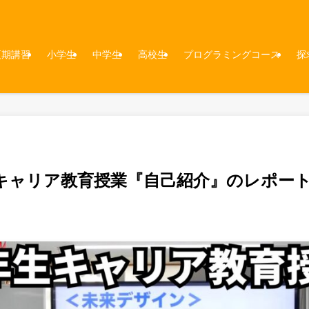
夏期講習
小学生
中学生
高校生
プログラミングコース
探
キャリア教育授業『自己紹介』のレポー