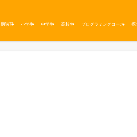
夏期講習
小学生
中学生
高校生
プログラミングコース
探