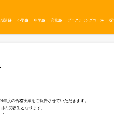
夏期講習
小学生
中学生
高校生
プログラミングコース
探
4
24年度の合格実績をご報告させていただきます。
期目の受験生となります。