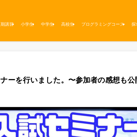
夏期講習
小学生
中学生
高校生
プログラミングコース
探
ミナーを行いました。〜参加者の感想も公