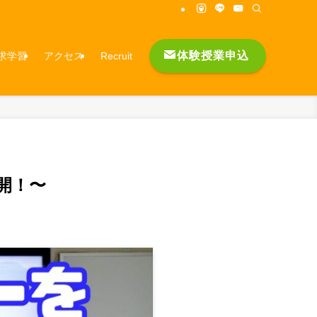
体験授業申込
求学習
アクセス
Recruit
開！〜