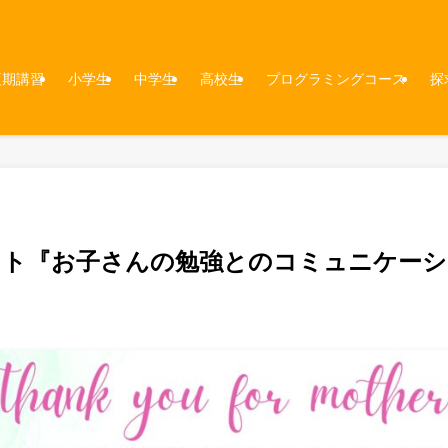
夏期講習
小学生
中学生
高校生
プログラミングコース
探
ント『お⼦さんの勉強とのコミュニケーシ